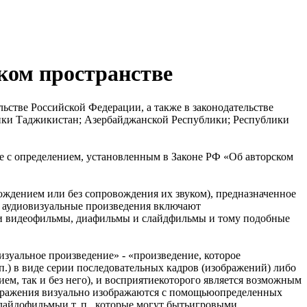
ком пространстве
ьстве Российской Федерации, а также в законодательстве
лики Таджикистан; Азербайджанской Республики; Республики
ие с определением, установленным в Законе РФ «Об авторском
ождением или без сопровождения их звуком), предназначенное
; аудиовизуальные произведения включают
 и видеофильмы, диафильмы и слайдфильмы и тому подобные
изуальное произведение» - «произведение, которое
.) в виде серии последовательных кадров (изображений) либо
м, так и без него), и восприятиекоторого является возможным
зображения визуально изображаются с помощьюопределенных
айдофильмыи т. п., которые могут бытьигровыми,