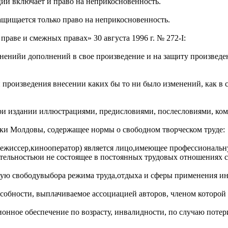
ции включает и право на неприкосновенность.
ащищается только право на неприкосновенность.
раве и смежных правах» 30 августа 1996 г. № 272-I:
енийи дополнений в свое произведение и на защиту произведени
роизведения внесении каких бы то ни было изменений, как в са
при издании иллюстрациями, предисловиями, послесловиями, ко
ики Молдовы, содержащее нормы о свободном творческом труде:
режиссер,кинооператор) является лицо,имеющее профессиональ
тельностьюи не состоящее в постоянных трудовых отношениях 
ную свободувыбора режима труда,отдыха и сферы применения ин
собности, выплачиваемое ассоциацией авторов, членом которой 
онное обеспечение по возрасту, инвалидности, по случаю потер