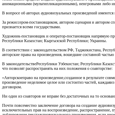
анимационными (мультипликационными), неигровыми либо и
В вопросе об авторах аудиовизуальных произведений имеются 
За режиссером-постановщиком, автором сценария и автором спе
признается всеми государствами.
Художник-постановщик и оператор-постановщик напрямую при
Республики Казахстан; Кыргызской Республики; Украины.
В соответствии с законодательством РФ, Таджикистана, Респ
авторские права на произведения, вошедшие составной частью 
В законодательствеРеспублики Узбекистан; Республики Казах
что позволят распространять на них положения о соавторстве:
«Авторскоеправо на произведение,созданное в результате совме
произведение неделимое целое или состоитиз частей, каждаяи
договором.
Ни один из соавторов не вправе без достаточных на то основа
Почти повсеместно заключение договора на создание аудиовиз
исключительных прав на воспроизведение, распространение, п
дублирование текстааудиовизуального произведения, если ино