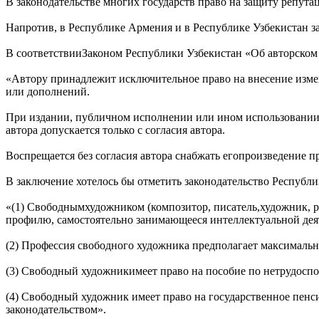
В законодательстве многих государств право на защиту репута
Напротив, в Республике Армения и в Республике Узбекистан з
В соответствииЗаконом Республики Узбекистан «Об авторском п
«Автору принадлежит исключительное право на внесение измен
или дополнений.
При издании, публичном исполнении или ином использовании п
автора допускается только с согласия автора.
Воспрещается без согласия автора снабжать егопроизведение 
В заключение хотелось бы отметить законодательство Республ
«(1) Свободнымхудожником (композитор, писатель,художник, 
профилю, самостоятельно занимающееся интеллектуальной дея
(2) Профессия свободного художника предполагает максималь
(3) Свободный художникимеет право на пособие по нетрудоспо
(4) Свободный художник имеет право на государственное пенси
законодательством».