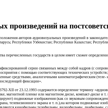
ых произведений на постсоветс
положения авторов аудиовизуальных произведений в законодател
арусь; Республики Узбекистан; Республики Казахстан; Респуб
ства перечисленных государств в целом имеет схожее определен
зафиксированной серии связанных между собой кадров (с сопров
) восприятия с помощью соответствующих технических устройств
женные средствами, аналогичными кинематографическим (теле-
 последующей фиксации».
792-XII от 23.12.1993 содержится определение термину «аудиов
, магнитной пленке или магнитном диске, компакт-диске и т. п
дируют) подвижные изображения (как со звуковым сопровождение
рана, телевизионного экрана и т. п.),на котором подвижные и
 являются кинофильмы,телефильмы, видеофильмы, диафильмы, сл