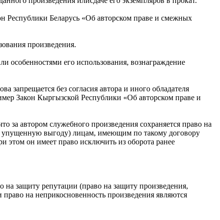
анного произведения илисдаче его экземпляров в прокат.
кон Республики Беларусь «Об авторском праве и смежных
зования произведения.
или особенностями его использования, вознаграждение
а запрещается без согласия автора и иного обладателя
имер Закон Кыргызской Республики «Об авторском праве и
то за автором служебного произведения сохраняется право на
ая упущенную выгоду) лицам, имеющим по такому договору
ри этом он имеет право исключить из оборота ранее
о на защиту репутации (право на защиту произведения,
 и право на неприкосновенность произведения являются