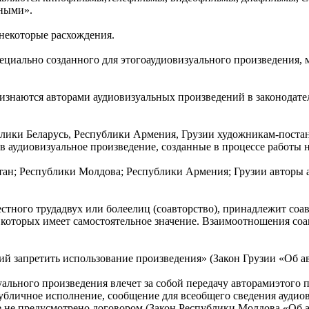
ными».
некоторые расхождения.
циально созданного для этогоаудиовизуального произведения, м
знаются авторами аудиовизуальных произведений в законодате
ублики Беларусь, Республики Армения, Грузии художникам-пос
в аудиовизуальное произведение, созданные в процессе работы 
стан; Республики Молдова; Республики Армения; Грузии авторы
стного трудадвух или болеелиц (соавторство), принадлежит соав
з которых имеет самостоятельное значение. Взаимоотношения с
ний запретить использование произведения» (Закон Грузии «Об а
уального произведения влечет за собой передачу авторамиэтого
убличное исполнение, сообщение для всеобщего сведения аудиов
е не предусмотрено договором (Закон Республики Молдова «Об а