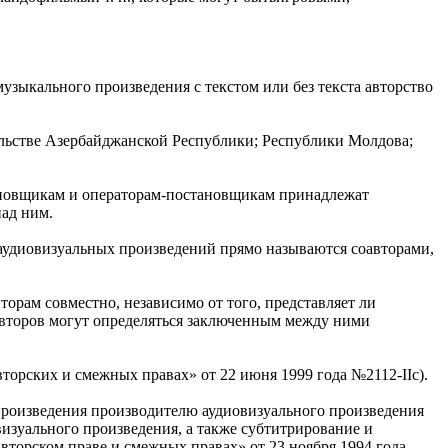
узыкального произведения с текстом или без текста авторство
льстве Азербайджанской Республики; Республики Молдова;
тановщикам и операторам-постановщикам принадлежат
над ним.
 аудиовизуальных произведений прямо называются соавторами,
торам совместно, независимо от того, представляет ли
оавторов могут определяться заключенным между ними
вторских и смежных правах» от 22 июня 1999 года №2112-IIс).
 произведения производителю аудиовизуального произведения
изуального произведения, а также субтитрирование и
вторском праве и смежных правах» от 23 ноября 1994 года