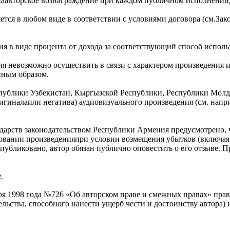
наавторское вознаграждение при каждом публичном исполнениид
ется в любом виде в соответствии с условиями договора (см.За
я в виде процента от дохода за соответствующий способ исполь
ия невозможно осуществить в связи с характером произведения 
иным образом.
публики Узбекистан, Кыргызской Республики, Республики Молдов
гиналаили негатива) аудиовизуального произведения (см. напр
дарств законодательством Республики Армения предусмотрено, ч
иковании произведенияпри условии возмещения убытков (включ
убликовано, автор обязан публично оповестить о его отзыве. П
.
ря 1998 года №726 «Об авторском праве и смежных правах» прав
тельства, способного нанести ущерб чести и достоинству автора)