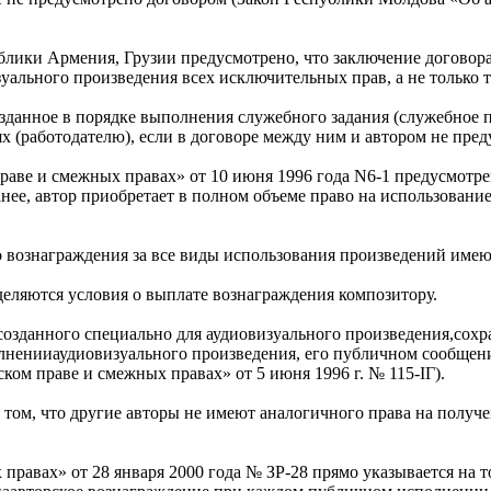
блики Армения, Грузии предусмотрено, что заключение договора
ального произведения всех исключительных прав, а не только т
зданное в порядке выполнения служебного задания (служебное п
х (работодателю), если в договоре между ним и автором не пред
раве и смежных правах» от 10 июня 1996 года N6-1 предусмотрен
анее, автор приобретает в полном объеме право на использовани
о вознаграждения за все виды использования произведений име
деляются условия о выплате вознаграждения композитору.
 созданного специально для аудиовизуального произведения,сохр
ненииаудиовизуального произведения, его публичном сообщении
ом праве и смежных правах» от 5 июня 1996 г. № 115-IГ).
о том, что другие авторы не имеют аналогичного права на полу
правах» от 28 января 2000 года № ЗР-28 прямо указывается на 