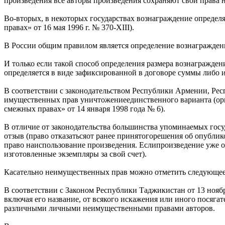
произведения все авторы произведения сохраняют свои права 
Во-вторых, в некоторых государствах вознаграждение определя
правах» от 16 мая 1996 г. № 370-XIII).
В России общим правилом является определение вознаграждени
И только если такой способ определения размера вознагражден
определяется в виде зафиксированной в договоре суммы либо 
В соответствии с законодательством Республики Армении, Рес
имущественных прав уничтожениеединственного варианта (ори
смежных правах» от 14 января 1998 года № 6).
В отличие от законодательства большинства упоминаемых госу
отзыв (право отказатьсяот ранее принятогорешения об опубл
право наиспользование произведения. Еслипроизведение уже оп
изготовленные экземпляры за свой счет).
Касательно неимущественных прав можно отметить следующее
В соответствии с Законом Республики Таджикистан от 13 нояб
включая его название, от всякого искажения или иного посяга
различными личными неимущественными правами авторов.