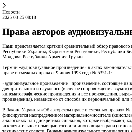
Новости
2025-03-25 08:18
Права авторов аудиовизуальн
Нами представляется краткий сравнительный обзор правового 
Республики Украины; Кыргызской Республики; Республики Бел
Молдова; Республики Армения; Грузии.
Термин «аудиовизуальное произведение» в актах законодатель
праве и смежных правах» 9 июля 1993 года № 5351-1:
«аудиовизуальное произведение - произведение, состоящее из 
для зрительного и слухового (в случае сопровождения звуком
кинематографические произведения и все произведения, выра
произведения), независимо от способа их первоначальной или
В Законе Украины «Об авторском праве и смежных правах» № 3
фиксируется наопределенном материальномносителе (кинопленке
аналоговых или дискретных сигналов, которые изображают, ко
исключительно с помощью того или иного вида экрана (киноэк
технических средств. Видами аудиовизуального произведения